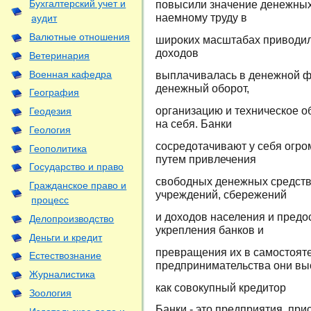
повысили значение денежных 
Бухгалтерский учет и
наемному труду в
аудит
Валютные отношения
широких масштабах приводил 
доходов
Ветеринария
Военная кафедра
выплачивалась в денежной ф
денежный оборот,
География
организацию и техническое о
Геодезия
на себя. Банки
Геология
сосредотачивают у себя огро
Геополитика
путем привлечения
Государство и право
свободных денежных средств
Гражданское право и
учреждений, сбережений
процесс
и доходов населения и предос
Делопроизводство
укрепления банков и
Деньги и кредит
превращения их в самостоят
Естествознание
предпринимательства они вы
Журналистика
как совокупный кредитор
Зоология
Банки - это предприятия, пр