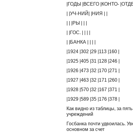
|ГОДЫ |ВСЕГО |КОНТО- |ОТД
| |УЧ-НИЙ| |НИЯ | |
| | |РЫ | | |
| |ГОС. | | | |
| |БАНКА | | | |
|1924 |302 |29 |113 |160 |
|1925 |405 |31 |128 |246 |
|1926 |473 |32 |170 |271 |
|1927 |463 |32 |171 |260 |
|1928 |570 |32 |167 |371 |
|1929 |589 |35 |176 |378 |
Как видно из таблицы, за пять л
учреждений
Госбанка почти удвоилась. Ув
основном за счет