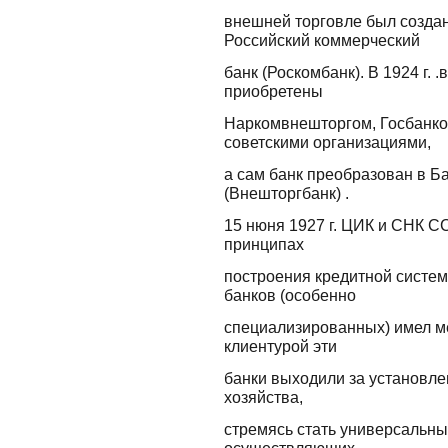
внешней торговле был созда
Российский коммерческий
банк (Роскомбанк). В 1924 г. 
приобретены
Наркомвнешторгом, Госбанко
советскими организациями,
а сам банк преобразован в Б
(Внешторгбанк) .
15 нюня 1927 г. ЦИК и СНК 
принципах
построения кредитной системы
банков (особенно
специализированных) имел ме
клиентурой эти
банки выходили за установле
хозяйства,
стремясь стать универсальны
осуществляющих