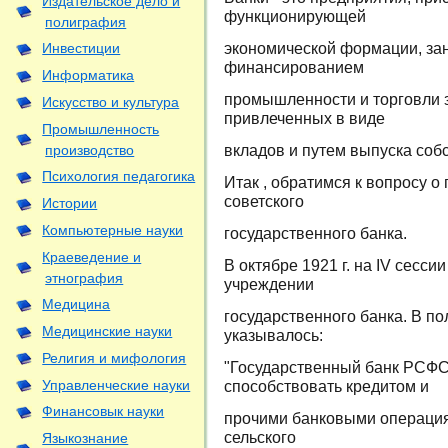
Издательское дело и
функционирующей
полиграфия
экономической формации, за
Инвестиции
финансированием
Информатика
промышленности и торговли з
Искусство и культура
привлеченных в виде
Промышленность
вкладов и путем выпуска соб
производство
Психология педагогика
Итак , обратимся к вопросу о
советского
Истории
Компьютерные науки
государственного банка.
Краеведение и
В октябре 1921 г. на IV сесс
этнография
учреждении
Медицина
государственного банка. В п
Медицинские науки
указывалось:
Религия и мифология
"Государственный банк РСФС
Управленческие науки
способствовать кредитом и
Финансовык науки
прочими банковыми операци
сельского
Языкознание