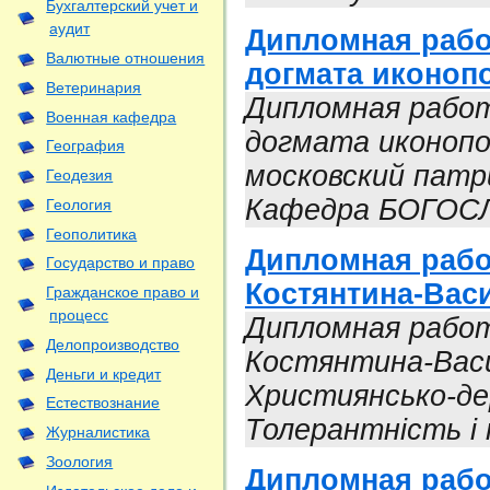
Бухгалтерский учет и
аудит
Дипломная рабо
Валютные отношения
догмата иконоп
Ветеринария
Дипломная работ
Военная кафедра
догмата иконопо
География
московский патр
Геодезия
Кафедра БОГОС
Геология
Геополитика
Дипломная работ
Государство и право
Костянтина-Вас
Гражданское право и
процесс
Дипломная работ
Делопроизводство
Костянтина-Васи
Деньги и кредит
Християнсько-де
Естествознание
Толерантність і
Журналистика
Зоология
Дипломная рабо