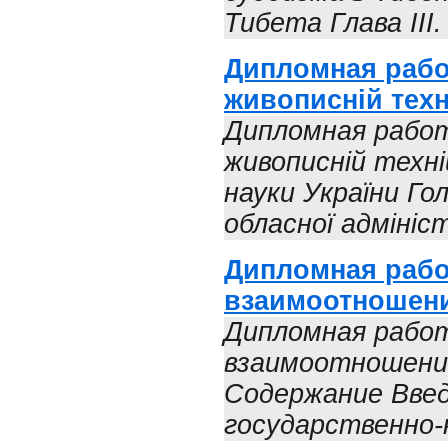
Тибета Глава III.
Дипломная рабо
живописній техн
Дипломная работ
живописній техні
науки України Гол
обласної адмініст
Дипломная рабо
взаимоотношени
Дипломная работ
взаимоотношений
Содержание Введ
государственно-