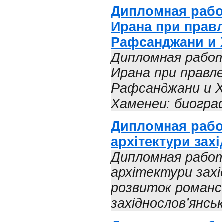
Дипломная рабо
Ирана при прав
Рафсанджани и 
Дипломная рабо
Ирана при правл
Рафсанджани и Х
Хаменеи: биограф
Дипломная рабо
архітектури зах
Дипломная работ
архітектури захі
розвиток романс
західнослов’янськ