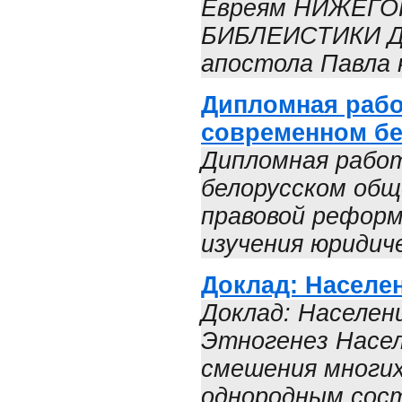
Евреям НИЖЕГ
БИБЛЕИСТИКИ Д
апостола Павла 
Дипломная рабо
современном бе
Дипломная работ
белорусском общ
правовой рефор
изучения юридиче
Доклад: Населе
Доклад: Населени
Этногенез Насел
смешения многих
однородным сост