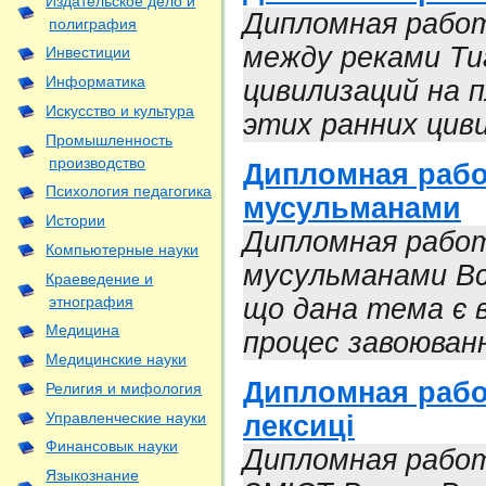
Издательское дело и
Дипломная работ
полиграфия
между реками Ти
Инвестиции
Информатика
цивилизаций на 
Искусство и культура
этих ранних циви
Промышленность
производство
Дипломная рабо
Психология педагогика
мусульманами
Истории
Дипломная работ
Компьютерные науки
мусульманами Вс
Краеведение и
этнография
що дана тема є в
Медицина
процес завоюванн
Медицинские науки
Дипломная работ
Религия и мифология
Управленческие науки
лексиці
Финансовык науки
Дипломная работа
Языкознание