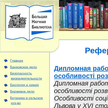
Рефе
Главная
Дипломная работ
Банковское дело
Безопасность
особливості роз
жизнедеятельности
Дипломная работа
Биология и химия
особливості розв
Биржевое дело
Особливості соці
Ботаника и сельское
хоз-во
Львова у XVI стол