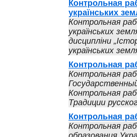
Контрольная раб
українських земл
Контрольная раб
українських земл
дисципліни „Істо
українських землях
Контрольная ра
Контрольная ра
Государственны
Контрольная раб
Традиции русског
Контрольная ра
Контрольная раб
образования Укр