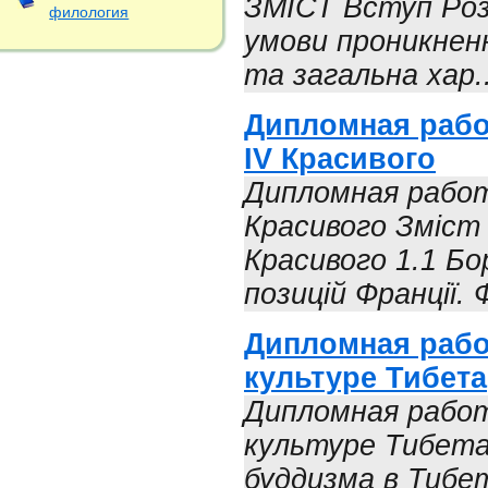
ЗМІСТ Вступ Розд
филология
умови проникненн
та загальна хар..
Дипломная работ
IV Красивого
Дипломная работ
Красивого Зміст 
Красивого 1.1 Бо
позицій Франції. Ф
Дипломная работ
культуре Тибета
Дипломная работ
культуре Тибета
буддизма в Тибет