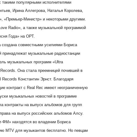
 с такими популярными исполнителями
онтьев, Ирина Аллегрова, Наталья Королева,
», «Премьер-Министр» и некоторыми другими.
ove Radio», а также музыкальной программой
есня Года» на ОРТ.
а создана совместными усилиями Бориса
Ей принадлежат музыкальные радиостанции
тель музыкальных программ «Ultra
 Records. Она стала преемницей почившей в
l Records Константин Эрнст. Благодаря
ие контракт с Real Rec имеют неограниченную
пуски музыкальных новостей в программе
а контракты на выпуск альбомов для групп
права на выпуск российских альбомов Алсу.
т-ФМ» находятся во владении Бориса
цию MTV для музыкантов бесплатно. Но певцам