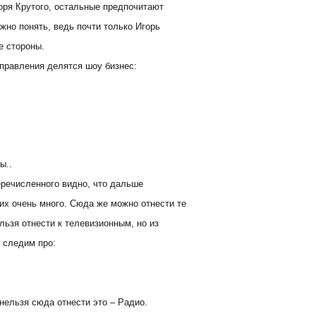
горя Крутого, остальные предпочитают
ожно понять, ведь почти только Игорь
е стороны.
аправления делятся шоу бизнес:
ы..
речисленного видно, что дальше
 их очень много. Сюда же можно отнести те
льзя отнести к телевизионным, но из
 следим про:
нельзя сюда отнести это – Радио.