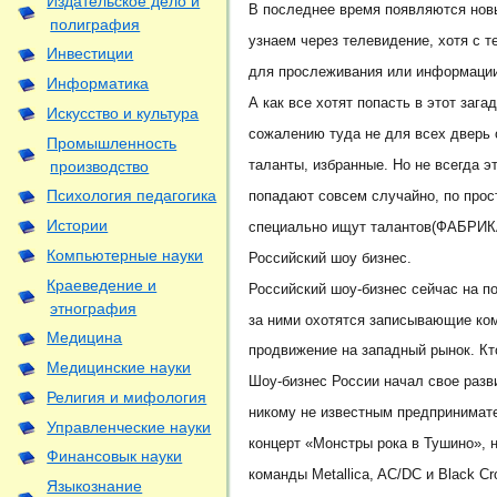
Издательское дело и
В последнее время появляются нов
полиграфия
узнаем через телевидение, хотя с 
Инвестиции
для прослеживания или информации
Информатика
А как все хотят попасть в этот зага
Искусство и культура
сожалению туда не для всех дверь 
Промышленность
таланты, избранные. Но не всегда эт
производство
Психология педагогика
попадают совсем случайно, по про
Истории
специально ищут талантов(ФАБРИК
Компьютерные науки
Российский шоу бизнес.
Краеведение и
Российский шоу-бизнес сейчас на п
этнография
за ними охотятся записывающие ко
Медицина
продвижение на западный рынок. Кт
Медицинские науки
Шоу-бизнес России начал свое разви
Религия и мифология
никому не известным предпринимат
Управленческие науки
концерт «Монстры рока в Тушино», 
Финансовык науки
команды Metallica, AC/DC и Black C
Языкознание