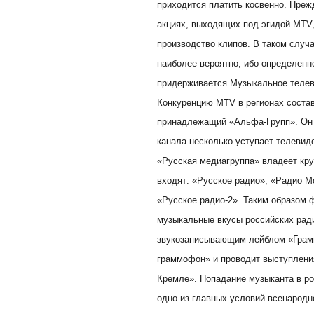
приходится платить косвенно. Прежд
акциях, выходящих под эгидой MTV,
производство клипов. В таком случ
наиболее вероятно, ибо определенн
придерживается Музыкальное телеви
Конкуренцию MTV в регионах соста
принадлежащий «Альфа-Групп». Он б
канала несколько уступает телевид
«Русская медиагруппа» владеет кру
входят: «Русское радио», «Радио М
«Русское радио-2». Таким образом 
музыкальные вкусы российских рад
звукозаписывающим лейблом «Грам
граммофон» и проводит выступлени
Кремле». Попадание музыканта в р
одно из главных условий всенародн