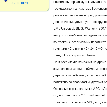
появилась первая музыкальная ста
филология
Государственная система Госконцер
рынок вышли частные предпринимат
день в России действуют все круп
EMI, Universal, BMG, Warner и SONY
выпуском альбомов западных испол
контракты с российскими исполните
группами «Сплин» и «Би-2», BMG по
Запад Алсу и группу «Тату».
Но и российские компании не дремл
звукозаписывающие лейблы и органи
держится шоу-бизнес, в России рабо
положено по правилам индустрии р
Основные игроки на рынке АРС, «Ло
медиа-группа» и SAV Entertainment.
В частности компания АРС, владель