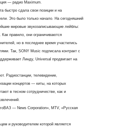
нция — радио Maximum.
та быстро сдала свои позиции и на
ели. Это было только начало. На сегодняшний
нейшие мировые звукозаписывающие лейблы:
. Как правило, они ограничиваются
нителей, но в последнее время участились
лями. Так, SONY Music подписала контракт с
ддерживает Линду, Universal продвигает на
ют. Радиостанции, телевидение,
зации концертов — киты, на которых
тают в тесном сотрудничестве, как и
азвлечений.
гоВАЗ — News Corporation», MTV, «Русская
цем и руководителем которой является