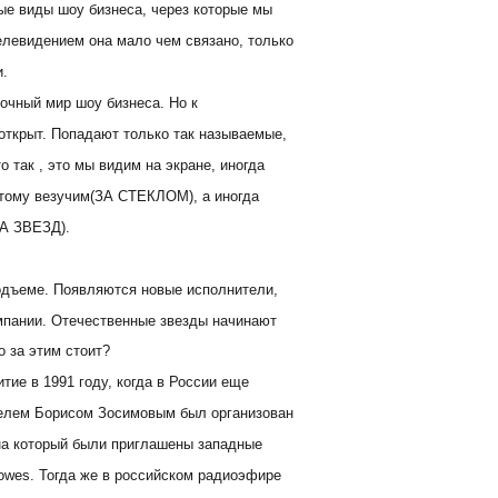
ые виды шоу бизнеса, через которые мы
телевидением она мало чем связано, только
.
дочный мир шоу бизнеса. Но к
открыт. Попадают только так называемые,
о так , это мы видим на экране, иногда
стому везучим(ЗА СТЕКЛОМ), а иногда
А ЗВЕЗД).
одъеме. Появляются новые исполнители,
мпании. Отечественные звезды начинают
о за этим стоит?
тие в 1991 году, когда в России еще
елем Борисом Зосимовым был организован
на который были приглашены западные
rowes. Тогда же в российском радиоэфире