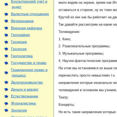
Бухгалтерский учет и
мало видим на экране, кроме как И
аудит
оставаться в стороне, ну их тоже м
Валютные отношения
Крутой из них как бы работает на дв
Ветеринария
Так давайте рассмотрим на какие н
Военная кафедра
Телевидение:
География
1. Кино;
Геодезия
2. Развлекательные программы;
Геология
3. Музыкальные программы;
Геополитика
4. Научно-фантастические программ
Государство и право
На этом мы остановимся из выше пе
Гражданское право и
процесс
перечислять просто немыслимо т.к.
Делопроизводство
направление которые изначально не
Деньги и кредит
телевидения в основном мы узнаем,
Естествознание
Театр;
Журналистика
Концерты;
Зоология
Но есть такие направление которые 