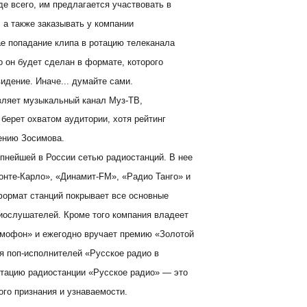
е всего, им предлагается участвовать в
 а также заказывать у компании
ае попадание клипа в ротацию телеканала
о он будет сделан в формате, которого
дение. Иначе... думайте сами.
вляет музыкальный канал Муз-ТВ,
ерет охватом аудитории, хотя рейтинг
ению Зосимова.
пнейшей в России сетью радиостанций. В нее
онте-Карло», «Динамит-FM», «Радио Танго» и
формат станций покрывает все основные
иослушателей. Кроме того компания владеет
мофон» и ежегодно вручает премию «Золотой
я поп-исполнителей «Русское радио в
отацию радиостанции «Русское радио» — это
ого признания и узнаваемости.