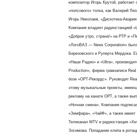
композитор Игорь Крутой, работает
«попсового» толка, как Валерий Ле
Игорь Николаев, «Дискотека-Авария
Компания владеет радиостанцией «L
«Доброе утро, страна!» на РТР и «П
«ЛогоВАЗ — News Corporation» был
Березовского и Руперта Мердока. 
«Наше Радио» и «Ultra», производи
Production», фирма грамзаписи Real
бозе «ОРТ-Рекордс». Руководит Rea
этому музыкальные проекты, имеющ
рекламу на канате ОРТ, а также вы
«Ночная смена». Компания подписал
«Земфира», «ЧайФ», а также имеет 
Телеканал MTV и радиостанция «Хи
Зосимова. Попадание клипа в рота