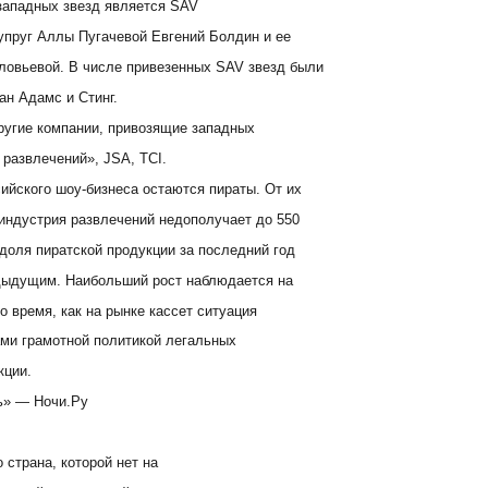
западных звезд является SAV
супруг Аллы Пугачевой Евгений Болдин и ее
овьевой. В числе привезенных SAV звезд были
йан Адамс и Стинг.
другие компании, привозящие западных
 развлечений», JSA, TCI.
ийского шоу-бизнеса остаются пираты. От их
индустрия развлечений недополучает до 550
доля пиратской продукции за последний год
дыдущим. Наибольший рост наблюдается на
о время, как на рынке кассет ситуация
ами грамотной политикой легальных
кции.
ь» — Ночи.Ру
 страна, которой нет на