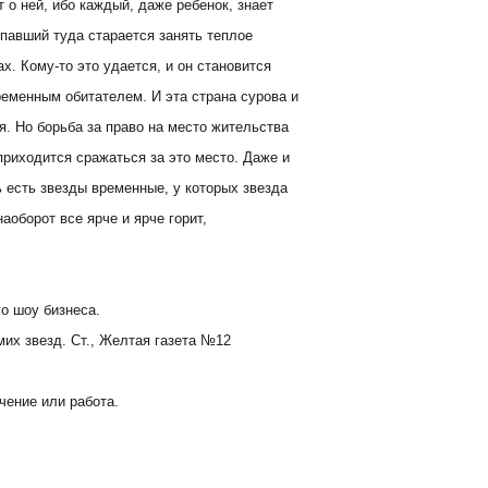
т о ней, ибо каждый, даже ребенок, знает
опавший туда старается занять теплое
х. Кому-то это удается, и он становится
ременным обитателем. И эта страна сурова и
я. Но борьба за право на место жительства
приходится сражаться за это место. Даже и
ь есть звезды временные, у которых звезда
наоборот все ярче и ярче горит,
го шоу бизнеса.
мих звезд. Ст., Желтая газета №12
ечение или работа.